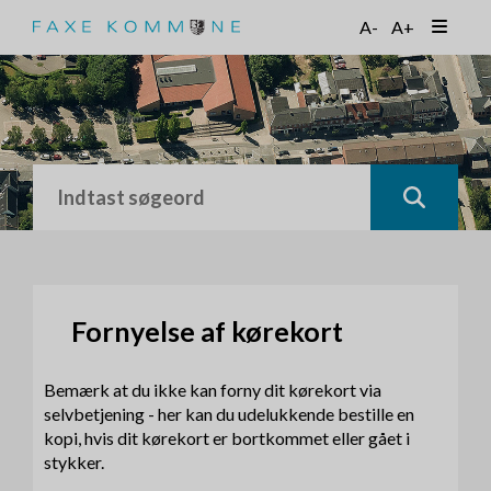
G
A-
A+
å
t
i
l
h
o
v
e
d
i
n
d
h
Fornyelse af kørekort
o
l
Bemærk at du ikke kan forny dit kørekort via
d
selvbetjening - her kan du udelukkende bestille en
kopi, hvis dit kørekort er bortkommet eller gået i
stykker.