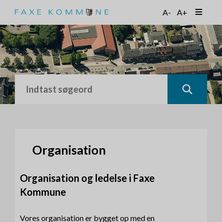
G
A-
A+
å
t
i
l
h
o
v
e
d
i
n
d
h
Organisation
o
l
Organisation og ledelse i Faxe
d
Kommune
Vores organisation er bygget op med en