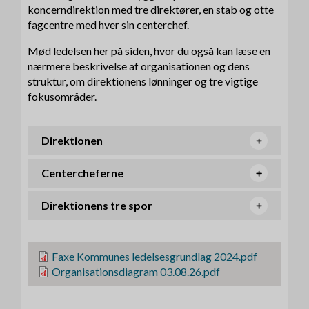
koncerndirektion med tre direktører, en stab og otte
fagcentre med hver sin centerchef.
Mød ledelsen her på siden, hvor du også kan læse en
nærmere beskrivelse af organisationen og dens
struktur, om direktionens lønninger og tre vigtige
fokusområder.
Direktionen
Centercheferne
Direktionens tre spor
F
Faxe Kommunes ledelsesgrundlag 2024.pdf
i
F
Organisationsdiagram 03.08.26.pdf
l
i
l