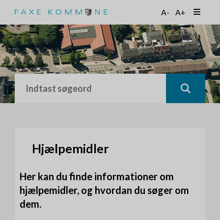
G
A-
A+
å
t
i
l
h
o
v
e
d
i
n
d
h
Hjælpemidler
o
l
Her kan du finde informationer om
d
hjælpemidler, og hvordan du søger om
dem.