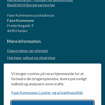
Bestil tid til Borgerservice her
Faxe Kommunes postadresse:
Faxe Kommune
Frederiksgade 9
4690 Haslev
Mere information
Dagsordener og referater
Høringer, udbud og afgørelser
Borgerforslag
CVR og EAN-numre
Vi bruger cookies på vores hjemmeside for at
Kommunikation og presse
forbedre din brugeroplevelse, levere personligt
indhold og analysere vores trafik.
Cookie- og privatlivspolitik
Faxe Kommunes Cookie- og privatlivspolitik
.
Behandling af personoplysninger
Databeskyttelsesrådgiveren