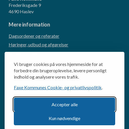
Frederiksgade 9
4690 Haslev
Mere information
Dagsordener og referater
Høringer, udbud og afgørelser
Borgerforslag
CVR og EAN-numre
Vi bruger cookies på vores hjemmeside for at
Kommunikation og presse
forbedre din brugeroplevelse, levere personligt
indhold og analysere vores trafik.
Cookie- og privatlivspolitik
Faxe Kommunes Cookie- og privatlivspolitik
.
Behandling af personoplysninger
Databeskyttelsesrådgiveren
Accepter alle
Tilgængelighedserklæring
Abonner på indhold
Kun nødvendige
For medarbejdere