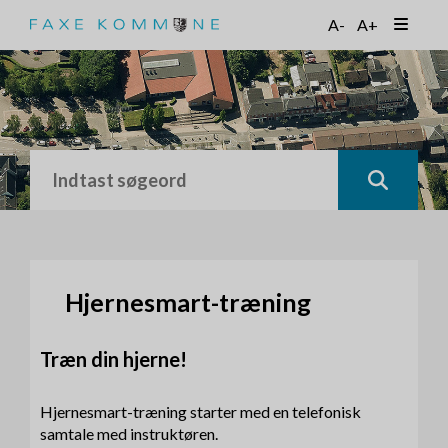
G
A-
A+
å
t
i
l
h
o
v
e
d
i
n
d
h
Hjernesmart-træning
o
l
Træn din hjerne!
d
Hjernesmart-træning starter med en telefonisk
samtale med instruktøren.