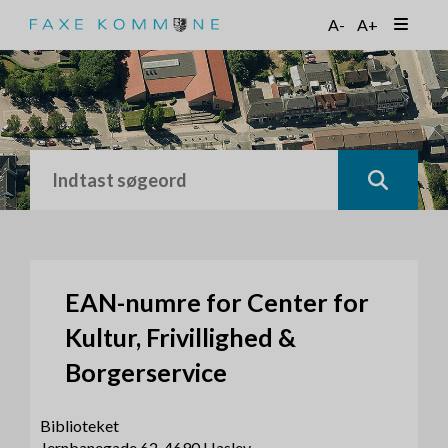
G
A-
A+
å
t
i
l
h
o
v
e
d
i
n
d
h
EAN-numre for Center for
o
Kultur, Frivillighed &
l
d
Borgerservice
Biblioteket
Jernbanegade 62, 4690 Haslev